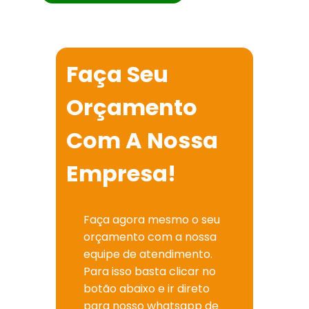
Faça Seu
Orçamento
Com A Nossa
Empresa!
Faça agora mesmo o seu
orçamento com a nossa
equipe de atendimento.
Para isso basta clicar no
botão abaixo e ir direto
para nosso whatsapp de