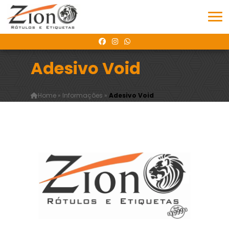
Adesivo Void
Home
»
Informações
»
Adesivo Void