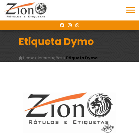
Etiqueta Dymo
Home
»
Informações
»
Etiqueta Dymo