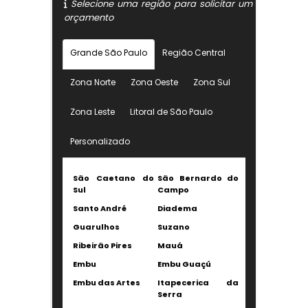
Selecione uma região para solicitar um
orçamento
Grande São Paulo
Região Central
Zona Norte
Zona Oeste
Zona Sul
Zona Leste
Litoral de São Paulo
Personalizado
São Caetano do
São Bernardo do
Sul
Campo
Santo André
Diadema
Guarulhos
Suzano
Ribeirão Pires
Mauá
Embu
Embu Guaçú
Embu das Artes
Itapecerica da
Serra