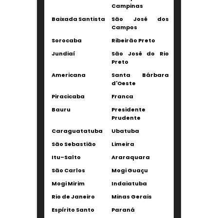
Campinas
Baixada Santista
São José dos
Campos
Sorocaba
Ribeirão Preto
Jundiaí
São José do Rio
Preto
Americana
Santa Bárbara
d'Oeste
Piracicaba
Franca
Bauru
Presidente
Prudente
Caraguatatuba
Ubatuba
São Sebastião
Limeira
Itu–Salto
Araraquara
São Carlos
Mogi Guaçu
Mogi Mirim
Indaiatuba
Rio de Janeiro
Minas Gerais
Espírito Santo
Paraná