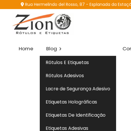
Rua Hermelindo del Rosso, 87 - Esplanada da Estação
Home
Blog
Con
Rótulos E Etiquetas
Rótulos Adesivos
Lacre de Segurança Adesivo
Etiquetas Holográficas
Insti
Etiquetas De Identificação
Hom
Conhe
Etiquetas Adesivas