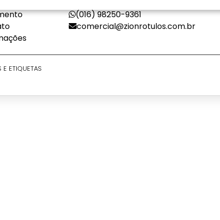
orias
(016) 3626-9129
8
mento
(016) 98250-9361
ato
comercial@zionrotulos.com.br
mações
S E ETIQUETAS