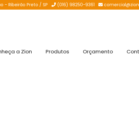
 - Ribeirão Preto / SP
(016) 98250-9361
comercial@zion
heça a Zion
Produtos
Orçamento
Con
Início
/ Lacre de Segurança Adesivo
tucional
Contato
L
e
(016) 98250-9361
ça a Zion
(016) 3626-4293
E