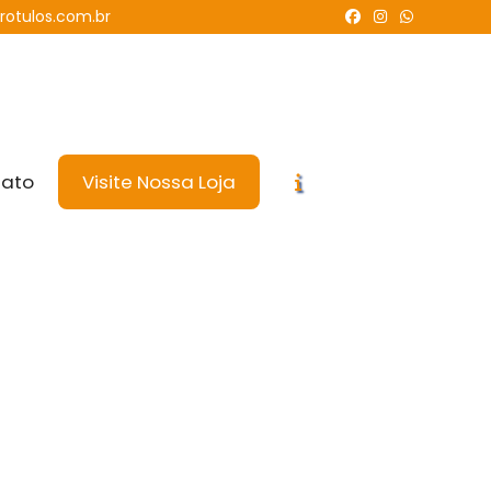
rotulos.com.br
tato
Visite Nossa Loja
ocalização
Rua Hermelindo del Rosso, 87 - Esplanada da
stação - Ribeirão Preto / SP - CEP: 14078-