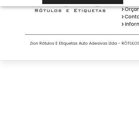
Categ
Orça
Cont
Infor
Zion Rótulos E Etiquetas Auto Adesivas Ltda - RÓTULO