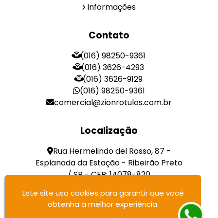
Informações
Contato
(016) 98250-9361
(016) 3626-4293
(016) 3626-9129
(016) 98250-9361
comercial@zionrotulos.com.br
Localização
Rua Hermelindo del Rosso, 87 -
Esplanada da Estação - Ribeirão Preto
/ SP - CEP: 14078-820
Este site usa cookies para garantir que você
Zion Rótulos E Etiquetas Auto Adesivas Ltda -
obtenha a melhor experiência.
RÓTULOS E ETIQUETAS