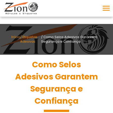
Início
/ Etiquetas
/ Como Selos Adesivos Garantem
Adesivas
Segurança e Confiança
Como Selos
Adesivos Garantem
Segurança e
Confiança