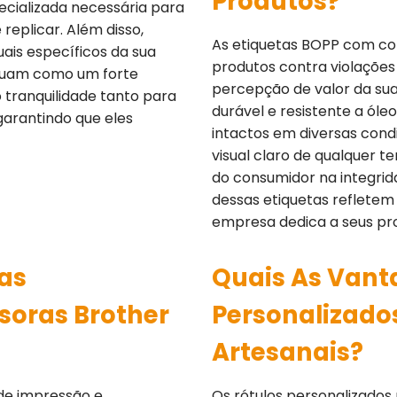
Produtos?
ecializada necessária para
replicar. Além disso,
As etiquetas BOPP com co
ais específicos da sua
produtos contra violações
atuam como um forte
percepção de valor da sua
o tranquilidade tanto para
durável e resistente a ól
garantindo que eles
intactos em diversas cond
visual claro de qualquer t
do consumidor na integri
dessas etiquetas refletem
empresa dedica a seus pr
tas
Quais As Vant
soras Brother
Personalizado
Artesanais?
de impressão e
Os rótulos personalizados 