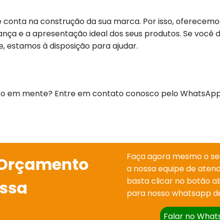
 conta na construção da sua marca. Por isso, oferecemo
ança e a apresentação ideal dos seus produtos. Se você 
de, estamos à disposição para ajudar.
jeto em mente? Entre em contato conosco pelo WhatsAp
Faça agora mesmo o s
 Orçamento
a nossa equipe de atend
basta clicar no botão ab
ssa
para nosso whatsapp d
Falar no Wha