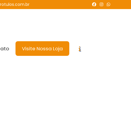
rotulos.com.br
tato
Visite Nossa Loja
erto para sua Empresa
para sua Empresa
s do que nunca. Aqui na Zion Rótulos e