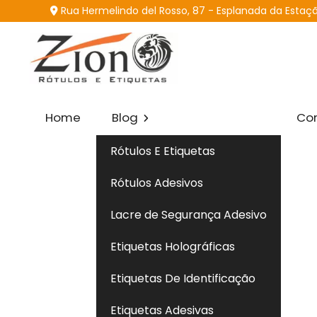
Rua Hermelindo del Rosso, 87 - Esplanada da Estação
Home
Blog
Con
Início
/ Rótulos e Eti
Rótulos E Etiquetas
Rótulos Adesivos
Escolhendo o Se
Lacre de Segurança Adesivo
Etiquetas Holográficas
fevereiro 6, 2024
Sem Comentários
Cate
Etiquetas De Identificação
Na era digital de 2024, a proteção da marca e 
Etiquetas Adesivas