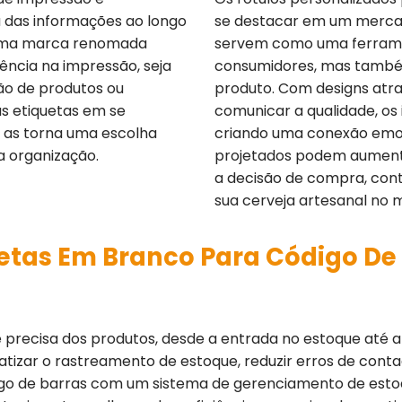
a das informações ao longo
se destacar em um mercad
uma marca renomada
servem como uma ferrame
iência na impressão, seja
consumidores, mas também
ão de produtos ou
produto. Com designs atra
as etiquetas em se
comunicar a qualidade, os i
s as torna uma escolha
criando uma conexão emo
a organização.
projetados podem aumenta
a decisão de compra, cont
sua cerveja artesanal no 
uetas Em Branco Para Código De
 precisa dos produtos, desde a entrada no estoque até a
tizar o rastreamento de estoque, reduzir erros de cont
igo de barras com um sistema de gerenciamento de estoq