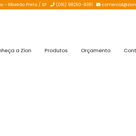
 - Ribeirão Preto / SP
(016) 98250-9361
comercial@zion
heça a Zion
Produtos
Orçamento
Con
quetas
/ Escolhendo o Selo de Autenticidade C
lo de Autenticidade Certo 
gorias: Rótulos e Etiquetas
a garantia da autenticidade dos produtos são mais cruciai