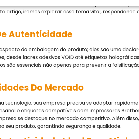
eto mas atendendo em todo o Brasil, compreendemos prof
te artigo, iremos explorar esse tema vital, respondend
De Autenticidade
 aspecto da embalagem do produto; eles são uma declar
s, desde lacres adesivos VOID até etiquetas holográfic
los são essenciais não apenas para prevenir a falsifica
idades Do Mercado
tecnologia, sua empresa precisa se adaptar rapidamen
tesanal e etiquetas compatíveis com impressoras Brothe
a empresa se destaque no mercado competitivo. Além diss
o seu produto, garantindo segurança e qualidade.