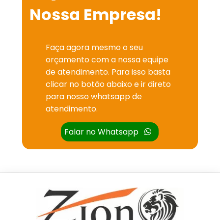
Nossa Empresa!
Faça agora mesmo o seu
orçamento com a nossa equipe
de atendimento. Para isso basta
clicar no botão abaixo e ir direto
para nosso whatsapp de
atendimento.
Falar no Whatsapp